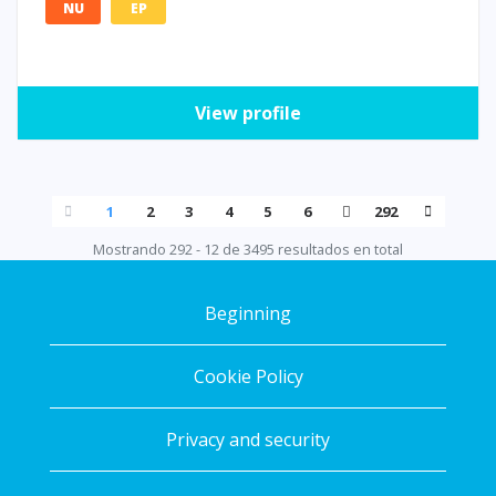
NU
EP
View profile
1
2
3
4
5
6
292
Mostrando 292 - 12 de 3495 resultados en total
Beginning
Cookie Policy
Privacy and security