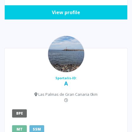
View profile
Sportalis-ID:
A
Las Palmas de Gran Canaria 0km
BPE
MT
SSM