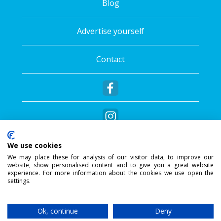
Blog
Advertise yourself
Contact
We use cookies
We may place these for analysis of our visitor data, to improve our
website, show personalised content and to give you a great website
®
Copyright © 2026 - Sportalis
. All rights
experience. For more information about the cookies we use open the
settings.
reserved.
SSL Secure Connection
Ok, continue
Deny