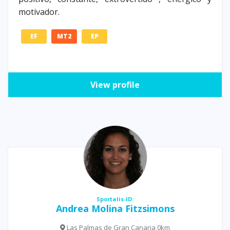
motivador.
EF
MT2
EP
View profile
Sportalis-ID:
Andrea Molina Fitzsimons
Las Palmas de Gran Canaria 0km