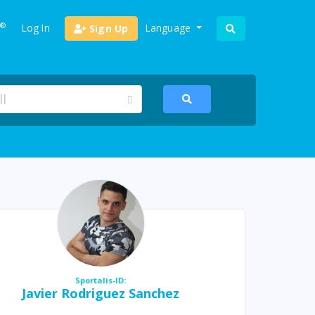
®
Log In
Language
Sign Up
Sportalis-ID:
Javier Rodriguez Sanchez