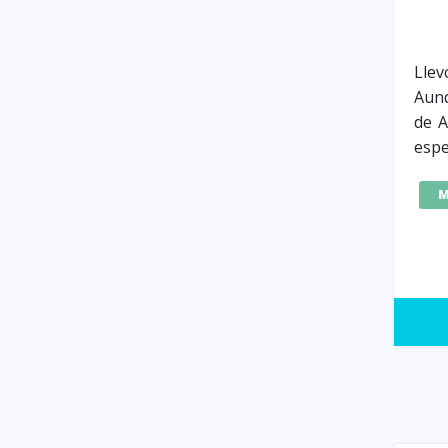
Llev
Aun
de A
espe