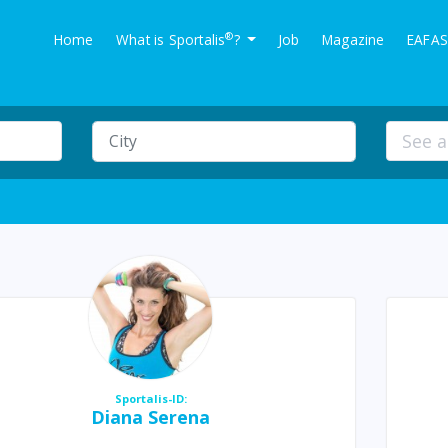
®
Home
What is Sportalis
?
Job
Magazine
EAFAS
Sportalis-ID:
Diana Serena