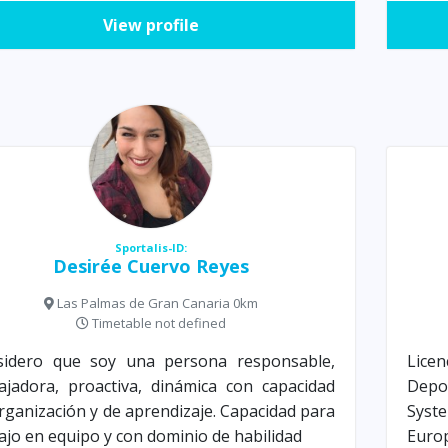
View profile
Sportalis-ID:
Desirée Cuervo Reyes
Las Palmas de Gran Canaria 0km
Timetable not defined
sidero que soy una persona responsable,
Licen
ajadora, proactiva, dinámica con capacidad
Depo
rganización y de aprendizaje. Capacidad para
Syst
ajo en equipo y con dominio de habilidad
Europ