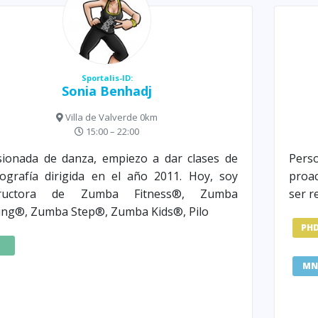
Sportalis-ID:
Sonia Benhadj
Villa de Valverde 0km
15:00 – 22:00
ionada de danza, empiezo a dar clases de
Pers
ografía dirigida en el año 2011. Hoy, soy
proac
tructora de Zumba Fitness®, Zumba
ser r
ng®, Zumba Step®, Zumba Kids®, Pilo
PH
Z
MN