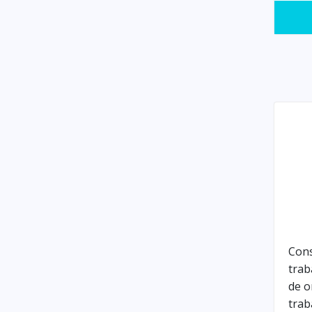
Con
trab
de o
trab