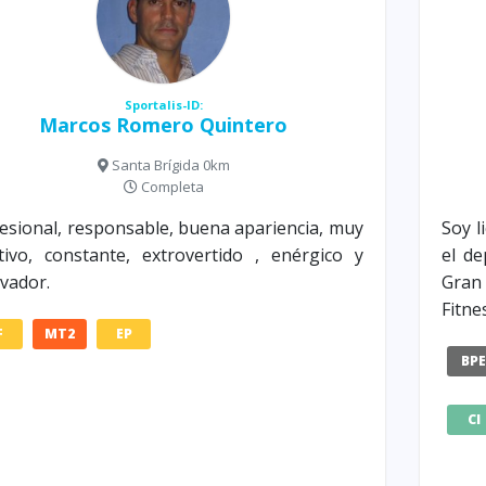
Sportalis-ID:
Marcos Romero Quintero
Santa Brígida 0km
Completa
esional, responsable, buena apariencia, muy
Soy l
tivo, constante, extrovertido , enérgico y
el de
vador.
Gran
Fitne
F
MT2
EP
BP
CI