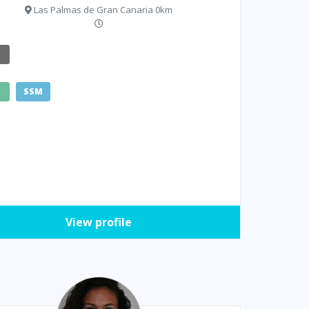
Las Palmas de Gran Canaria 0km
E
SSM
View profile