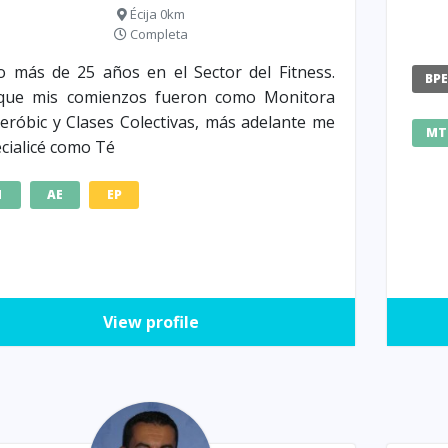
Écija 0km
Completa
o más de 25 años en el Sector del Fitness.
BP
que mis comienzos fueron como Monitora
eróbic y Clases Colectivas, más adelante me
MT
cialicé como Té
M
AE
EP
View profile