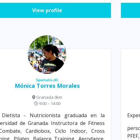
View profile
Sportalis-ID:
Mónica Torres Morales
Granada 0km
9:00 – 14:00
 Dietista - Nutricionista graduada en la
Exper
ersidad de Granada. Instructora de Fitness
pers
Combate, Cardiobox, Ciclo Indoor, Cross
PFE
ning, Pilates, Balance Training, Aerodance,