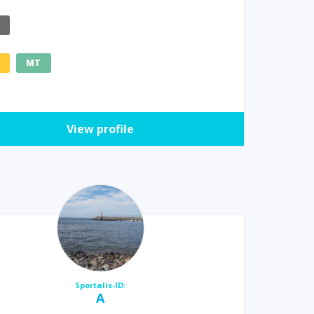
E
MT
View profile
Sportalis-ID:
A