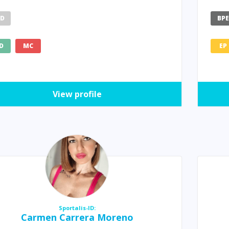
HD
BP
D
MC
EP
View profile
Sportalis-ID:
Carmen Carrera Moreno