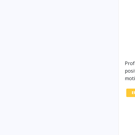
Prof
posi
moti
E