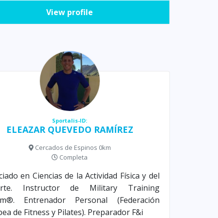
View profile
Sportalis-ID:
ELEAZAR QUEVEDO RAMÍREZ
Cercados de Espinos 0km
Completa
ciado en Ciencias de la Actividad Física y del
rte. Instructor de Military Training
em®. Entrenador Personal (Federación
ea de Fitness y Pilates). Preparador F&i