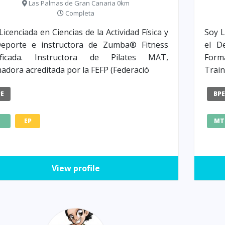
Las Palmas de Gran Canaria 0km
Completa
Licenciada en Ciencias de la Actividad Física y
Soy L
Deporte e instructora de Zumba® Fitness
el D
tificada. Instructora de Pilates MAT,
Forma
adora acreditada por la FEFP (Federació
Trai
PE
BP
Z
EP
MT
View profile