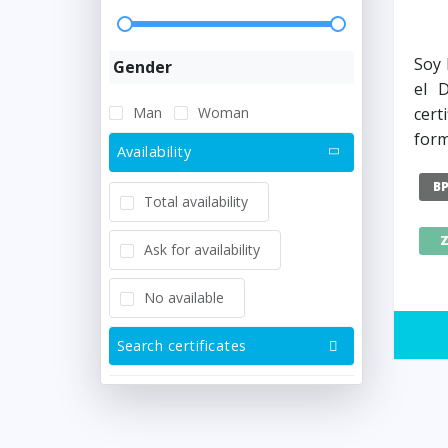
Soy 
Gender
el 
Man
Woman
cer
form
Availability
B
Total availability
Ask for availability
No available
Search certificates