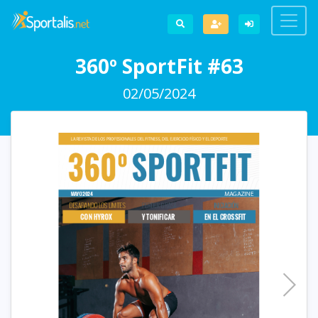
360º SportFit #63
02/05/2024